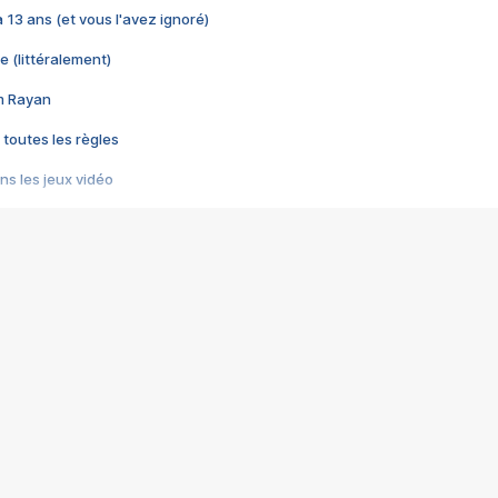
 a 13 ans (et vous l'avez ignoré)
e (littéralement)
im Rayan
 toutes les règles
s les jeux vidéo
us choquant de Rockstar ? - Le scandale BULLY
e plus moche de Steam
du RÊVE tourne au CAUCHEMAR
pendant 8 heures
it… à tort
umiliés par un jeu vidéo
ire - Final Fantasy 8