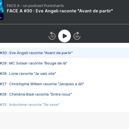
FACE A - un podcast Purecharts
FACE A #30 : Eve Angeli raconte "Avant de partir"
#30 : Eve Angeli raconte "Avant de partir"
#29 : MC Solaar raconte "Bouge de là"
28 : Lorie raconte "Je vais vite"
#27 : Christophe Willem raconte "Jacques a dit"
#26 : Chimène Badi raconte "Entre nous"
#25 : Indochine raconte "3e sexe"
#24 : Zaho raconte "C'est chelou"
#23 : Patrick Bruel raconte "Au café des délices"