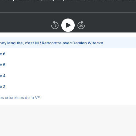
bey Maguire, c'est lui ! Rencontre avec Damien Witecka
e 6
e 5
e 4
e 3
s créatrices de la VF !
e 2
e 1
e Mektoub My Love arrive enfin ! Rencontre avec Shaïn Boumedine et Sal