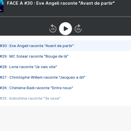
FACE A #30 : Eve Angeli raconte "Avant de partir"
#30 : Eve Angeli raconte "Avant de partir"
#29 : MC Solaar raconte "Bouge de là"
28 : Lorie raconte "Je vais vite"
#27 : Christophe Willem raconte "Jacques a dit"
#26 : Chimène Badi raconte "Entre nous"
#25 : Indochine raconte "3e sexe"
#24 : Zaho raconte "C'est chelou"
#23 : Patrick Bruel raconte "Au café des délices"
#22 : Kyo raconte "Le chemin"