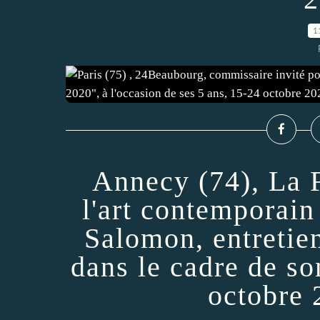
1
Annecy (74), La 
l'art contemporai
Salomon, entretie
dans le cadre de so
octobre 