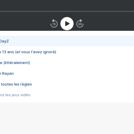
 DayZ
 a 13 ans (et vous l'avez ignoré)
e (littéralement)
im Rayan
 toutes les règles
s les jeux vidéo
us choquant de Rockstar ? - Le scandale BULLY
e plus moche de Steam
du RÊVE tourne au CAUCHEMAR