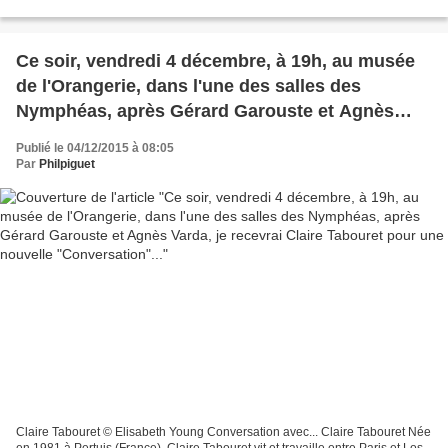
douzaine d'oeuvres issues des collections...
Ce soir, vendredi 4 décembre, à 19h, au musée
de l'Orangerie, dans l'une des salles des
Nymphéas, après Gérard Garouste et Agnès
Varda, je recevrai Claire Tabouret pour une
Publié le 04/12/2015 à 08:05
nouvelle "Conversation"...
Par
Philpiguet
Claire Tabouret © Elisabeth Young Conversation avec... Claire Tabouret Née
en 1981 à Pertuis (France), Claire Tabouret vit et travaille entre Paris et Los