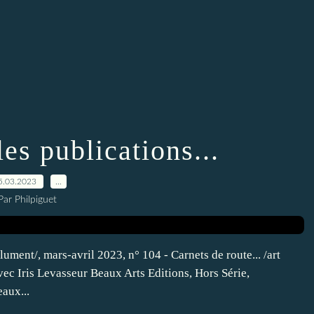
es publications...
5.03.2023
…
Par Philpiguet
lument/, mars-avril 2023, n° 104 - Carnets de route... /art
vec Iris Levasseur Beaux Arts Editions, Hors Série,
aux...