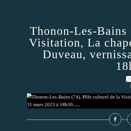
Thonon-Les-Bains (
Visitation, La cha
Duveau, verniss
18h
2