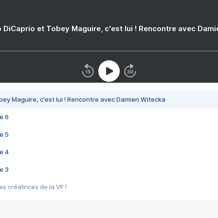
 DiCaprio et Tobey Maguire, c'est lui ! Rencontre avec Dam
bey Maguire, c'est lui ! Rencontre avec Damien Witecka
e 6
e 5
e 4
e 3
s créatrices de la VF !
e 2