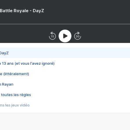
 Battle Royale - DayZ
 DayZ
 a 13 ans (et vous l'avez ignoré)
e (littéralement)
im Rayan
 toutes les règles
s les jeux vidéo
us choquant de Rockstar ? - Le scandale BULLY
e plus moche de Steam