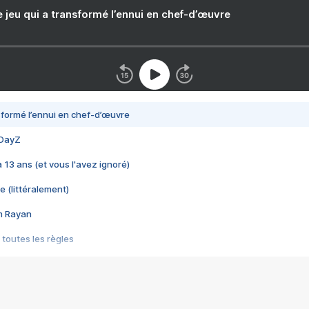
e jeu qui a transformé l’ennui en chef-d’œuvre
nsformé l’ennui en chef-d’œuvre
 DayZ
 a 13 ans (et vous l'avez ignoré)
e (littéralement)
im Rayan
 toutes les règles
s les jeux vidéo
us choquant de Rockstar ? - Le scandale BULLY