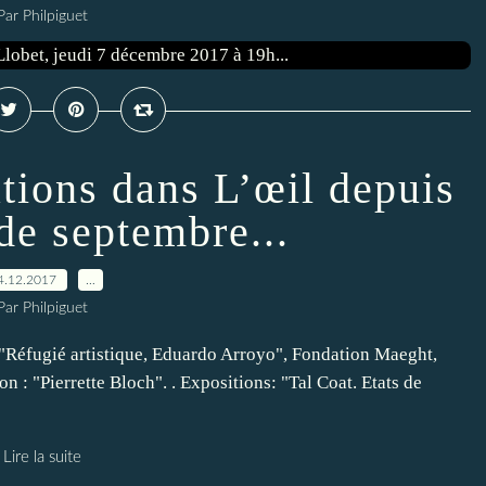
Par Philpiguet
ations dans L’œil depuis
 de septembre...
4.12.2017
…
Par Philpiguet
: "Réfugié artistique, Eduardo Arroyo", Fondation Maeght,
n : "Pierrette Bloch". . Expositions: "Tal Coat. Etats de
Lire la suite