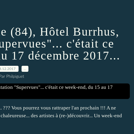
e (84), Hôtel Burrhus,
pervues"... c'était ce
au 17 décembre 2017...
8.12.2017
…
Par Philpiguet
. ??? Vous pourrez vous rattraper l'an prochain !!! A ne
haleureuse... des artistes à (re-)découvrir... Un week-end