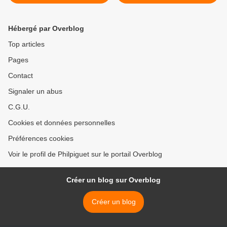
octobre/décembre 201...
annuel de l'Association pour
les musées de Toulon, n°
17, 2014... >
Hébergé par Overblog
Top articles
Pages
Contact
Signaler un abus
C.G.U.
Cookies et données personnelles
Préférences cookies
Voir le profil de Philpiguet sur le portail Overblog
Créer un blog sur Overblog
Créer un blog