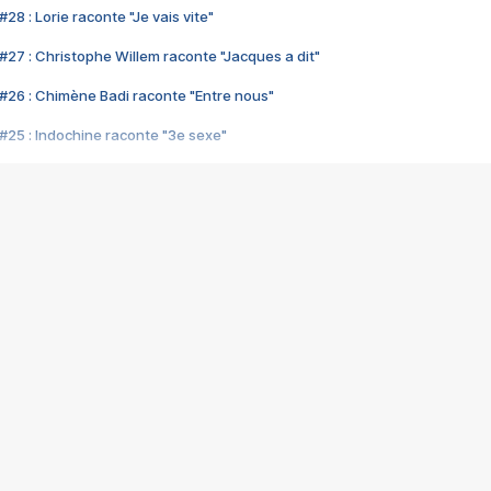
28 : Lorie raconte "Je vais vite"
#27 : Christophe Willem raconte "Jacques a dit"
#26 : Chimène Badi raconte "Entre nous"
#25 : Indochine raconte "3e sexe"
#24 : Zaho raconte "C'est chelou"
#23 : Patrick Bruel raconte "Au café des délices"
#22 : Kyo raconte "Le chemin"
#21 : Nolwenn Leroy raconte "Cassé"
#20 : Patrick Hernandez raconte "Born to be alive"
#19 : Lorie raconte "Près de moi"
#18 : Michael Jones raconte "A nos actes manqués" (avec Jean-Jacque
#17 : Khaled raconte "Aïcha"
#16 : Corneille raconte "Parce qu'on vient de loin"