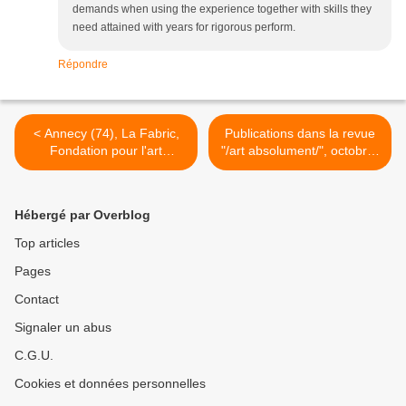
demands when using the experience together with skills they
need attained with years for rigorous perform.
Répondre
< Annecy (74), La Fabric,
Publications dans la revue
Fondation pour l'art
"/art absolument/", octobre-
contemporain Claudine et
novembre 2020, n° 94... >
Jean-Marc Salomon,
entretien avec Claire
Hébergé par Overblog
Lesteven, dans le cadre de
son exposition, ce mardi 6
Top articles
octobre 2020 à 19 h...
Pages
Contact
Signaler un abus
C.G.U.
Cookies et données personnelles