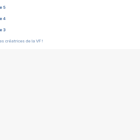
e 5
e 4
e 3
s créatrices de la VF !
e 2
e 1
e Mektoub My Love arrive enfin ! Rencontre avec Shaïn Boumedine et Sal
i : après Toni en famille
elle réalise le bouleversant Dites lui que je l'aime
ais ! Rencontre autour de Vie privée de Rebecca Zlotowski
 de Marguerite, Grave... Rencontre avec Ella Rumpf
 Les Rêveurs, un film intime sur la santé mentale