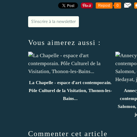
Repost
0
S'inscrire à la newsletter
Vous aimerez aussi :
La Chapelle - espace d'art contemporain.
Pôle Culturel de la Visitation, Thonon-les-
Annecy
Bains...
contemp
Salomon, 
j
Commenter cet article