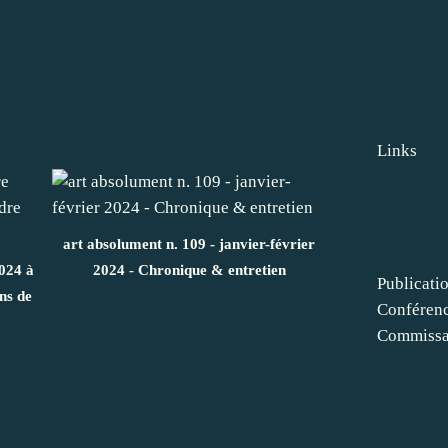
Links
art absolument n. 109 - janvier-février
024 à
2024 - Chronique & entretien
Publicati
ns de
Conféren
Commissar