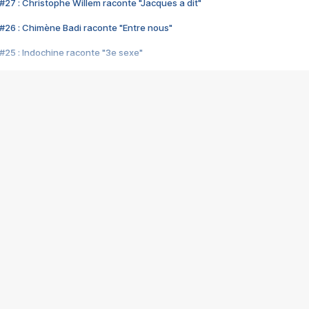
#27 : Christophe Willem raconte "Jacques a dit"
#26 : Chimène Badi raconte "Entre nous"
#25 : Indochine raconte "3e sexe"
#24 : Zaho raconte "C'est chelou"
#23 : Patrick Bruel raconte "Au café des délices"
#22 : Kyo raconte "Le chemin"
#21 : Nolwenn Leroy raconte "Cassé"
#20 : Patrick Hernandez raconte "Born to be alive"
#19 : Lorie raconte "Près de moi"
#18 : Michael Jones raconte "A nos actes manqués" (avec Jean-Jacque
#17 : Khaled raconte "Aïcha"
#16 : Corneille raconte "Parce qu'on vient de loin"
#15 : Indochine raconte "L'aventurier"