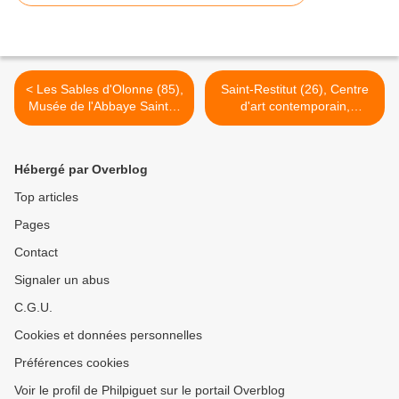
< Les Sables d'Olonne (85),
Saint-Restitut (26), Centre
Musée de l'Abbaye Sainte-
d'art contemporain,
Croix & Abbaye St-Jean
conférence sur le thème :
d'Orbestier, commissaire de
"Le livre d'artiste, un genre
l'exposition "Clément Bagot.
à part entière" suivi d'un
Hébergé par Overblog
Habiter l'espace", jusqu'au
entretien avec François
27 septembre 2020...
Righi, dimanche 23 août
Top articles
2020 à 10.30... >
Pages
Contact
Signaler un abus
C.G.U.
Cookies et données personnelles
Préférences cookies
Voir le profil de Philpiguet sur le portail Overblog