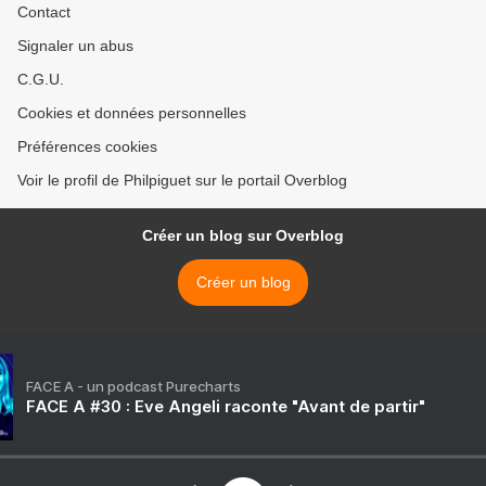
Contact
h 30, à l'Astral, à
Montgeron (91) par la
Signaler un abus
Compagnie Davaï. -
C.G.U.
Commissariat d’exposition
"Le dessin, autrement", à la
Cookies et données personnelles
Galerie de l’Étrave, à
Thonon-les-Bains (74),
Préférences cookies
vernissage le jeudi 22 juin
Voir le profil de Philpiguet sur le portail Overblog
2017 à 18 h 30...
Créer un blog sur Overblog
Créer un blog
FACE A - un podcast Purecharts
FACE A #30 : Eve Angeli raconte "Avant de partir"