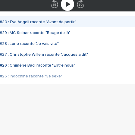
#30 : Eve Angeli raconte "Avant de partir"
#29 : MC Solaar raconte "Bouge de là"
28 : Lorie raconte "Je vais vite"
#27 : Christophe Willem raconte "Jacques a dit"
#26 : Chimène Badi raconte "Entre nous"
#25 : Indochine raconte "3e sexe"
#24 : Zaho raconte "C'est chelou"
#23 : Patrick Bruel raconte "Au café des délices"
#22 : Kyo raconte "Le chemin"
#21 : Nolwenn Leroy raconte "Cassé"
#20 : Patrick Hernandez raconte "Born to be alive"