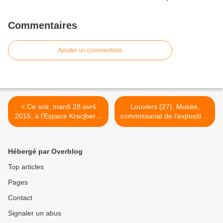
Commentaires
Ajouter un commentaire
< Ce soir, mardi 28 avril
Louviers (27), Musée,
2015, à l'Espace Kracjberg,
commissariat de l'exposition
21 avenue du Maine, Paris
"Jacques Villeglé. Affiche &
75014, dans le cadre de
Alphabet / 1956-2013", à
l'exposition de Yann Toma...
partir du 16 mai 2015... >
Hébergé par Overblog
Top articles
Pages
Contact
Signaler un abus