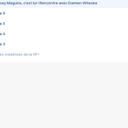
bey Maguire, c'est lui ! Rencontre avec Damien Witecka
e 6
e 5
e 4
e 3
s créatrices de la VF !
e 2
e 1
e Mektoub My Love arrive enfin ! Rencontre avec Shaïn Boumedine et Sal
i : après Toni en famille
elle réalise le bouleversant Dites lui que je l'aime
ais ! Rencontre autour de Vie privée de Rebecca Zlotowski
 de Marguerite, Grave... Rencontre avec Ella Rumpf